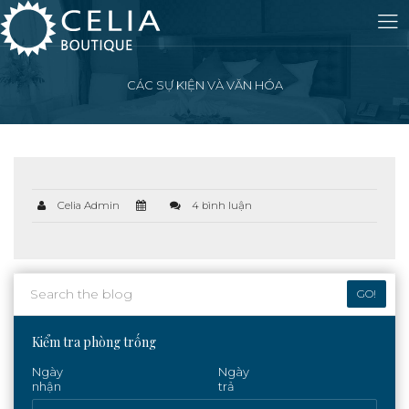
CÁC SỰ KIỆN VÀ VĂN HÓA
Celia Admin
4 bình luận
GO!
Kiểm tra phòng trống