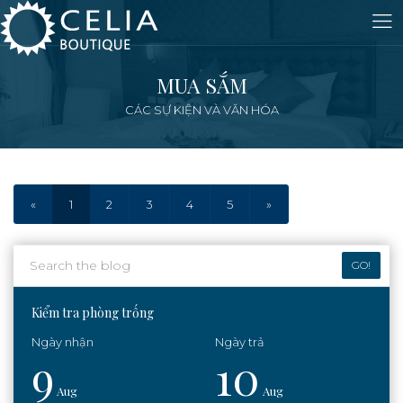
MUA SẮM
CÁC SỰ KIỆN VÀ VĂN HÓA
«
1
2
3
4
5
»
GO!
Kiểm tra phòng trống
9
10
Aug
Aug