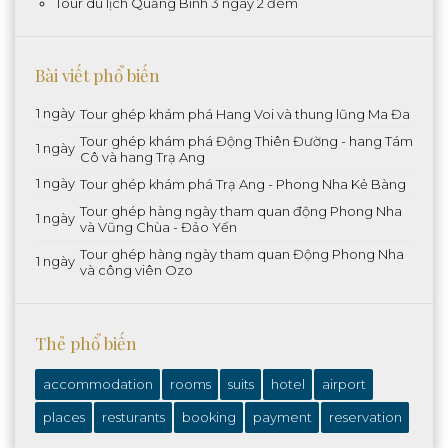
Tour du lịch Quảng Bình 3 ngày 2 đêm
Bài viết phổ biến
1 ngày
Tour ghép khám phá Hang Voi và thung lũng Ma Đa
Tour ghép khám phá Động Thiên Đường - hang Tám
1 ngày
Cô và hang Trạ Ang
1 ngày
Tour ghép khám phá Trạ Ang - Phong Nha Kẻ Bàng
Tour ghép hàng ngày tham quan động Phong Nha
1 ngày
và Vũng Chùa - Đảo Yến
Tour ghép hàng ngày tham quan Động Phong Nha
1 ngày
và công viên Ozo
Thẻ phổ biến
accommodation
rooms
suits
hotel
airport
places
resturants
booking
payment
reservation