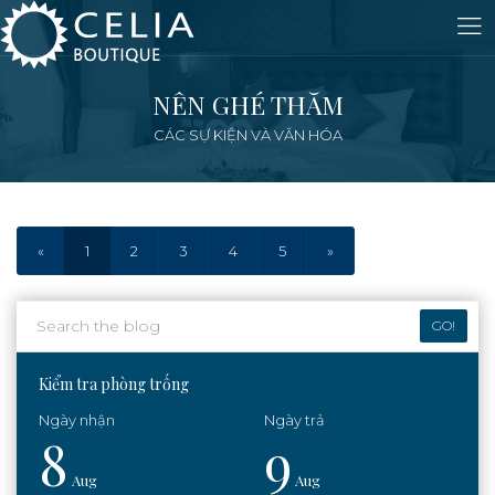
NÊN GHÉ THĂM
CÁC SỰ KIỆN VÀ VĂN HÓA
«
1
2
3
4
5
»
GO!
Kiểm tra phòng trống
8
9
Aug
Aug