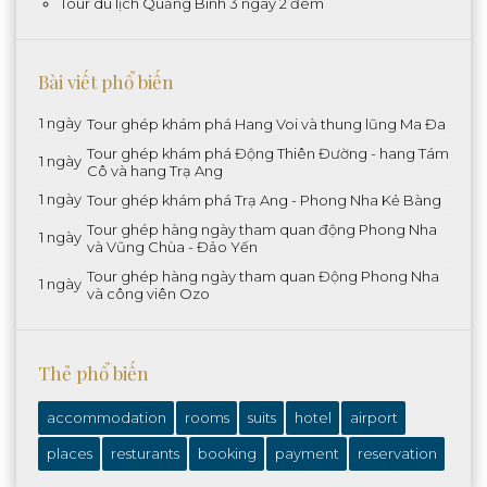
Tour du lịch Quảng Bình 3 ngày 2 đêm
Bài viết phổ biến
1 ngày
Tour ghép khám phá Hang Voi và thung lũng Ma Đa
Tour ghép khám phá Động Thiên Đường - hang Tám
1 ngày
Cô và hang Trạ Ang
1 ngày
Tour ghép khám phá Trạ Ang - Phong Nha Kẻ Bàng
Tour ghép hàng ngày tham quan động Phong Nha
1 ngày
và Vũng Chùa - Đảo Yến
Tour ghép hàng ngày tham quan Động Phong Nha
1 ngày
và công viên Ozo
Thẻ phổ biến
accommodation
rooms
suits
hotel
airport
places
resturants
booking
payment
reservation