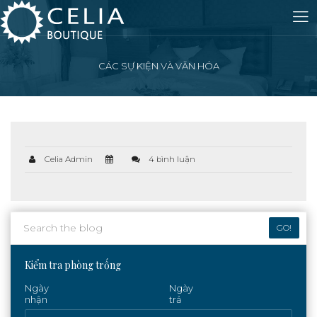
CÁC SỰ KIỆN VÀ VĂN HÓA
Celia Admin
4 bình luận
GO!
Kiểm tra phòng trống