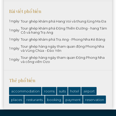
Bài viết phổ biến
1 ngày
Tour ghép khám phá Hang Voi và thung lũng Ma Đa
Tour ghép khám phá Động Thiên Đường - hang Tám
1 ngày
Cô và hang Trạ Ang
1 ngày
Tour ghép khám phá Trạ Ang - Phong Nha Kẻ Bàng
Tour ghép hàng ngày tham quan động Phong Nha
1 ngày
và Vũng Chùa - Đảo Yến
Tour ghép hàng ngày tham quan Động Phong Nha
1 ngày
và công viên Ozo
Thẻ phổ biến
accommodation
rooms
suits
hotel
airport
places
resturants
booking
payment
reservation