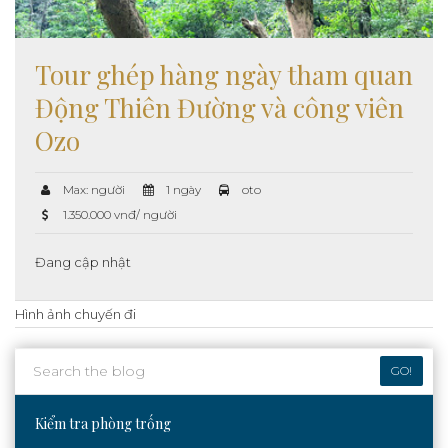
Tour ghép hàng ngày tham quan
Động Thiên Đường và công viên
Ozo
Max: người
1 ngày
oto
1.350.000 vnđ/ người
Đang cập nhật
Hình ảnh chuyến đi
GO!
Kiểm tra phòng trống