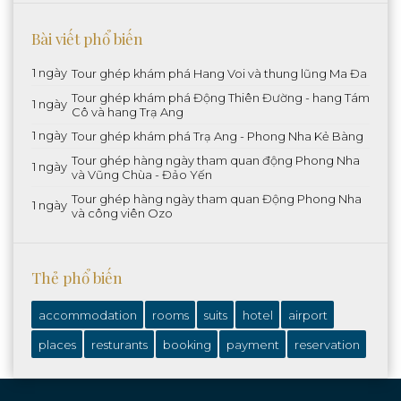
Bài viết phổ biến
1 ngày
Tour ghép khám phá Hang Voi và thung lũng Ma Đa
Tour ghép khám phá Động Thiên Đường - hang Tám
1 ngày
Cô và hang Trạ Ang
1 ngày
Tour ghép khám phá Trạ Ang - Phong Nha Kẻ Bàng
Tour ghép hàng ngày tham quan động Phong Nha
1 ngày
và Vũng Chùa - Đảo Yến
Tour ghép hàng ngày tham quan Động Phong Nha
1 ngày
và công viên Ozo
Thẻ phổ biến
accommodation
rooms
suits
hotel
airport
places
resturants
booking
payment
reservation