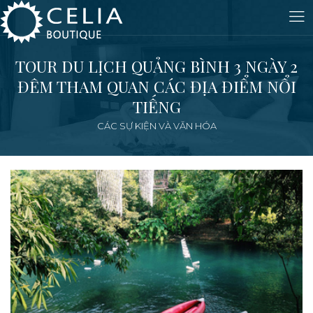
TOUR DU LỊCH QUẢNG BÌNH 3 NGÀY 2
ĐÊM THAM QUAN CÁC ĐỊA ĐIỂM NỔI
TIẾNG
CÁC SỰ KIỆN VÀ VĂN HÓA