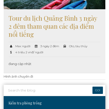
Tour du lịch Quảng Bình 3 ngày
2 đêm tham quan các địa điểm
nổi tiếng
Max: người
3 ngày 2 đêm
Oto, tàu thủy
4 triệu 2 vnđ/ người
đang cập nhật
Hình ảnh chuyến đi
GO!
Kiểm tra phòng trống