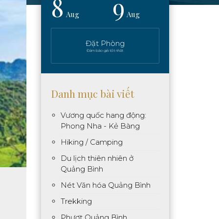
8
9
Aug
Aug
Đặt Phòng
Đảm bảo giá tốt nhất
Danh mục bài viết
Vương quốc hang động:
Phong Nha - Kẻ Bàng
Hiking / Camping
Du lịch thiên nhiên ở
Quảng Bình
Nét Văn hóa Quảng Bình
Trekking
Phượt Quảng Bình