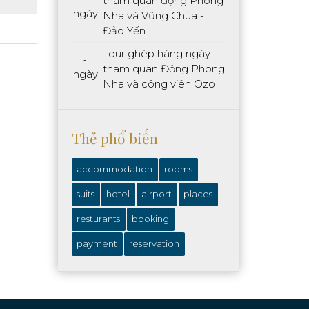
tham quan động Phong
1
ngày
Nha và Vũng Chùa -
Đảo Yến
Tour ghép hàng ngày
1
tham quan Động Phong
ngày
Nha và công viên Ozo
Thẻ phổ biến
accommodation
rooms
suits
hotel
airport
places
resturants
booking
payment
reservation