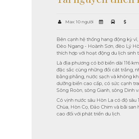
Max: 10 người
Bên cạnh hệ thống hang động kỳ vĩ,
Đèo Ngang - Hoành Sơn, đèo Lý Hòa;
thích hợp với hoạt động du lịch sinh th
Là địa phương có bờ biển dài 116 k
đặc sắc cùng những đồi cát trắng, n
bằng phẳng, nước sạch và không khí t
dưỡng biển cao cấp, có sức cạnh tra
Sông Roòn, sông Gianh, sông Dinh v
Có vịnh nước sâu Hòn La có độ sâu
Chùa, Hòn Cọ, Đảo Chim và bãi san hô
cao đối với phát triển du lịch.