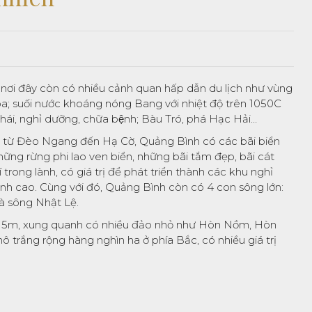
 nơi đây còn có nhiều cảnh quan hấp dẫn du lịch như vùng
 suối nước khoáng nóng Bang với nhiệt độ trên 1050C
ái, nghỉ dưỡng, chữa bệnh; Bàu Tró, phá Hạc Hải…
m từ Đèo Ngang đến Hạ Cờ, Quảng Bình có các bãi biển
hững rừng phi lao ven biển, những bãi tắm đẹp, bãi cát
rong lành, có giá trị để phát triển thành các khu nghỉ
nh cao. Cùng với đó, Quảng Bình còn có 4 con sông lớn:
à sông Nhật Lệ.
 15m, xung quanh có nhiều đảo nhỏ như Hòn Nồm, Hòn
 trắng rộng hàng nghìn ha ở phía Bắc, có nhiều giá trị