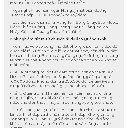
máy 150.000 đồng/1 ngày. Đổ xăng tự túc.
- Ngủ nghỉ: Khách sạn Ngân Hà ngay mặt biển đường
Trương Pháp 650.000 đồng/3 người/ đêm.
- Các điểm để khám phá: Hang Tối - Sông Chày, Suối Mọoc,
Động Thiên Đường, Động Phong Nha Kẻ Bàng, bãi đá
Nhảy, Cồn cát Quang Phú, biển Nhật Lệ...
Kinh nghiệm rút ra từ chuyến đi du lịch Quảng Bình
- Nên mua vé ô tô cũng như đặt phòng khách sạn trước để
được giá rẻ. Vì mình đi dịp lễ và đặt sát ngày nên đều bị đắt
hơn bình thường. Bạn rủ càng đông người đi thì giá lại càng
rẻ hơn nữa nhé. Phòng ngủ cũng có thể ở ghép 5 – 6 người
một phòng.
- Nếu ai đi đông, muốn tiết kiệm chi phí hơn có thể thuê ở
Hostel Buffalo. 1 phòng có 6 giường tầng, giá 1 giường là
100.000 đồng. Phòng đơn giá 200.000 đồng/ngày (vệ sinh
ở ngoài) và 250.000 đồng/ngày cho phòng khép kín.
- Nắng Quảng Bình khá gắt nên bạn cần mặc áo chống
nắng, đi giày, quần dài và cả kem chống nắng, túi chống
nước cho điện thoại, máy ảnh để mang xuống suối chụp.
- Đi Cồn cát Quang Phú thì nên canh tầm chiều tà vì lúc trời
lặn cảnh rất đẹp và tha hồ mà có ảnh đẹp. Không bị nắng
và nóng quá.- Quán Tứ Quý ở đây rất nổi tiếng và đông
khách, nên bạn hãy ra sớm để lựa chỗ và không phải đợi
quá lâu.