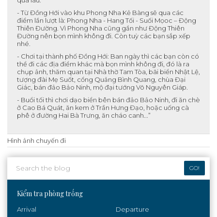
- Từ Đồng Hới vào khu Phong Nha Kẻ Bàng sẽ qua các
điểm lần lượt là: Phong Nha - Hang Tối - Suối Mọoc – Động
Thiên Đường. Vì Phong Nha cũng gần như Động Thiên
Đường nên bọn mình không đi. Còn tuỳ các bạn sắp xếp
nhé.
- Chơi tại thành phố Đồng Hới: Ban ngày thì các bạn còn có
thể đi các địa điểm khác mà bọn mình không đi, đó là ra
chụp ảnh, thăm quan tại Nhà thờ Tam Tòa, bãi biển Nhật Lệ,
tượng đài Mẹ Suốt, cổng Quảng Bình Quang, chùa Đại
Giác, bán đảo Bảo Ninh, mộ đại tướng Võ Nguyên Giáp.
- Buổi tối thì chơi dạo biển bên bán đảo Bảo Ninh, đi ăn chè
ở Cao Bá Quát, ăn kem ở Trần Hưng Đạo, hoặc uống cà
phê ở đường Hai Bà Trưng, ăn cháo canh...”
Hình ảnh chuyến đi
GO!
Kiểm tra phòng trống