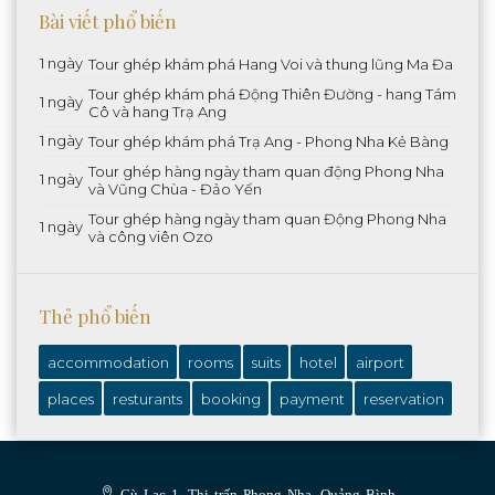
Bài viết phổ biến
1 ngày
Tour ghép khám phá Hang Voi và thung lũng Ma Đa
Tour ghép khám phá Động Thiên Đường - hang Tám
1 ngày
Cô và hang Trạ Ang
1 ngày
Tour ghép khám phá Trạ Ang - Phong Nha Kẻ Bàng
Tour ghép hàng ngày tham quan động Phong Nha
1 ngày
và Vũng Chùa - Đảo Yến
Tour ghép hàng ngày tham quan Động Phong Nha
1 ngày
và công viên Ozo
Thẻ phổ biến
accommodation
rooms
suits
hotel
airport
places
resturants
booking
payment
reservation
Cù Lạc 1, Thị trấn Phong Nha, Quảng Bình