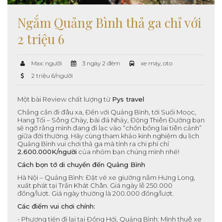
Ngắm Quảng Bình thả ga chỉ với
2 triệu 6
Max: người
3 ngày 2 đêm
xe máy, oto
2 triệu 6/người
Một bài Review chất lượng từ
Pys travel
Chẳng cần đi đâu xa, Đến với Quảng Bình, tới Suối Moọc,
Hang Tối – Sông Chày, bãi đá Nhảy, Động Thiên Đường bạn
sẽ ngỡ rằng mình đang đi lạc vào “chốn bồng lai tiên cảnh”
giữa đời thường. Hãy cùng tham khảo kinh nghiệm du lịch
Quảng Bình vui chơi thả ga mà tính ra chi phí chỉ
2.600.000K/người
của nhóm bạn chúng mình nhé!
Cách bọn tớ di chuyển đến Quảng Bình
Hà Nội – Quảng Bình: Đặt vé xe giường nằm Hưng Long,
xuất phát tại Trần Khát Chân. Giá ngày lễ 250.000
đồng/lượt. Giá ngày thường là 200.000 đồng/lượt.
Các điểm vui chơi chính:
- Phương tiện đi lại tại Đồng Hới, Quảng Bình: Mình thuê xe