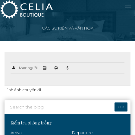
CÁC SỰ KIỆN VÀ VĂN HÓA
Max: người
Hình ảnh chuyến đi
GO!
Kiểm tra phòng trống